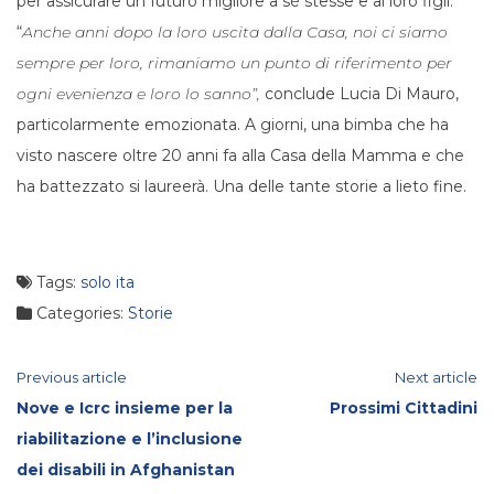
per assicurare un futuro migliore a sé stesse e ai loro figli.
“
Anche anni dopo la loro uscita dalla Casa, noi ci siamo
sempre per loro, rimaniamo un punto di riferimento per
ogni evenienza e loro lo sanno”,
conclude Lucia Di Mauro,
particolarmente emozionata. A giorni, una bimba che ha
visto nascere oltre 20 anni fa alla Casa della Mamma e che
ha battezzato si laureerà. Una delle tante storie a lieto fine.
Tags:
solo ita
Categories:
Storie
Continue
Previous article
Next article
Nove e Icrc insieme per la
Prossimi Cittadini
Reading
riabilitazione e l’inclusione
dei disabili in Afghanistan