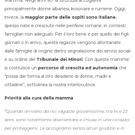
Mamma. Negli anni 90’ la struttura accoglieva
principalmente donne albanesi, kosovare e rumene. Oggi,
invece, la
maggior parte delle ospiti sono italiane
,
spesso nate e cresciute nelle periferie romane, in contesti
famigliari non adeguati. Per il loro bene e per quello dei figli
già nati o in arrivo, queste ragazze vengono allontanate
dalle famiglie di origine dietro segnalazione dei servizi sociali
e su ordine del
Tribunale dei Minori
. Con queste mamme
si costruisce un
percorso di crescita ed autonomia
che
“possa dar forma al loro desiderio di donne, madri e
cittadine”, sottolinea la nostra interlocutrice.
Priorità alla cura della mamma
“
Quando arrivano da noi ragazze giovanissime, tra 14 e 23
anni, sono totalmente disorientate e chiuse in una corazza
per proteggersi. Le accogliamo senza alcun giudizio e in