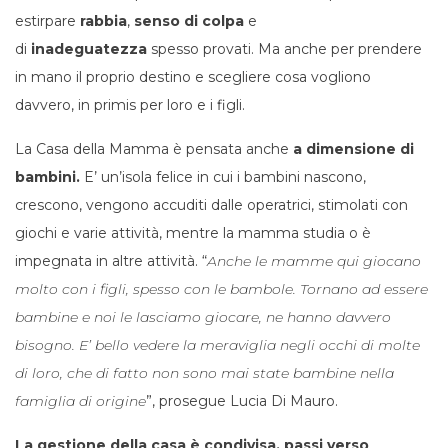
estirpare
rabbia
,
senso di colpa
e
di
inadeguatezza
spesso provati. Ma anche per prendere
in mano il proprio destino e scegliere cosa vogliono
davvero, in primis per loro e i figli.
La Casa della Mamma è pensata anche
a dimensione di
bambini.
E’ un’isola felice in cui i bambini nascono,
crescono, vengono accuditi dalle operatrici, stimolati con
giochi e varie attività, mentre la mamma studia o è
impegnata in altre attività. “
Anche le mamme qui giocano
molto con i figli, spesso con le bambole. Tornano ad essere
bambine e noi le lasciamo giocare, ne hanno davvero
bisogno. E’ bello vedere la meraviglia negli occhi di molte
di loro, che di fatto non sono mai state bambine nella
famiglia di origine
”, prosegue Lucia Di Mauro.
La gestione della casa è condivisa, passi verso