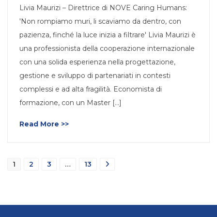
Livia Maurizi – Direttrice di NOVE Caring Humans:
'Non rompiamo muri, li scaviamo da dentro, con
pazienza, finché la luce inizia a filtrare' Livia Maurizi è
una professionista della cooperazione internazionale
con una solida esperienza nella progettazione,
gestione e sviluppo di partenariati in contesti
complessi e ad alta fragilità. Economista di
formazione, con un Master [...]
Read More >>
Navigazione
1
2
3
…
13
articoli