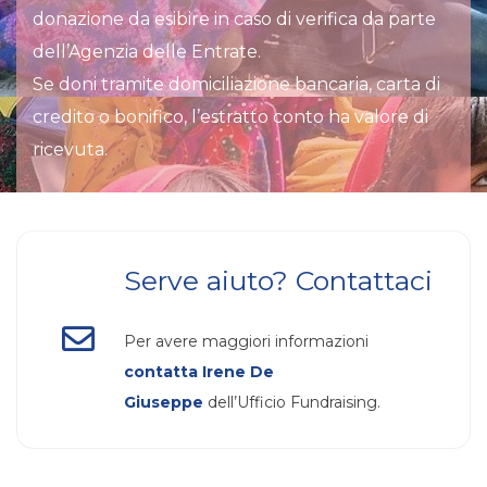
donazione da esibire in caso di verifica da parte
dell’Agenzia delle Entrate.
Se doni tramite domiciliazione bancaria, carta di
credito o bonifico, l’estratto conto ha valore di
ricevuta.
Serve aiuto? Contattaci
Per avere maggiori informazioni
contatta Irene De
Giuseppe
dell’Ufficio Fundraising.