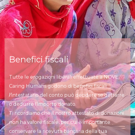
Benefici fiscali
Tutte le erogazioni liberali effettuate a NOVE
Caring Humans godono di benefici fiscali:
l’intestatario del conto può decidere se detrarre
o dedurre l’importo donato.
Ti ricordiamo che il nostro attestato di donazioni
non ha valore fiscale, per cui è importante
conservare la ricevuta bancaria della tua