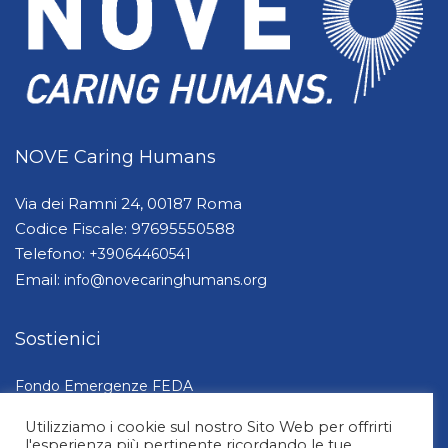
NOVE Caring Humans
Via dei Ramni 24, 00187 Roma
Codice Fiscale: 97695550588
Telefono:
+39064460541
Email:
info@novecaringhumans.org
Sostienici
Fondo Emergenze FEDA
Dona ora
Utilizziamo i cookie sul nostro Sito Web per offrirti
5×1000
l'esperienza più pertinente ricordando le tue