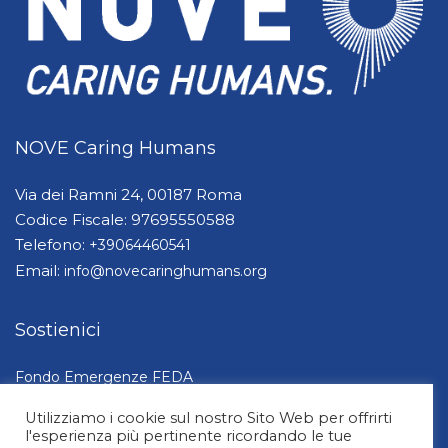
NOVE Caring Humans
Via dei Ramni 24, 00187 Roma
Codice Fiscale: 97695550588
Telefono:
+39064460541
Email:
info@novecaringhumans.org
Sostienici
Fondo Emergenze FEDA
Dona ora
Utilizziamo i cookie sul nostro Sito Web per offrirti
5×1000
l'esperienza più pertinente ricordando le tue