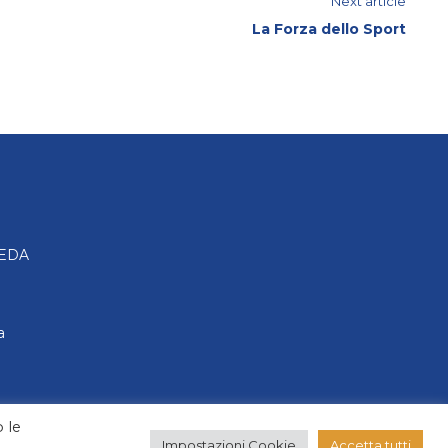
Next article
La Forza dello Sport
FEDA
a
i
 le
Impostazioni Cookie
Accetta tutti