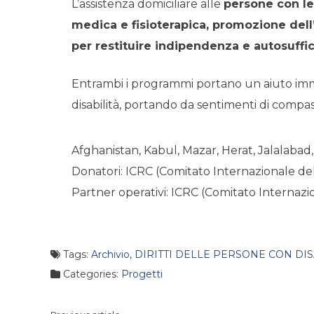
L’assistenza domiciliare alle
persone con les
medica e fisioterapica, promozione dell’a
per restituire indipendenza e autosuffi
Entrambi i programmi portano un aiuto imm
disabilità, portando da sentimenti di compass
Afghanistan, Kabul, Mazar, Herat, Jalalaba
Donatori: ICRC (Comitato Internazionale d
Partner operativi: ICRC (Comitato Interna
Tags:
Archivio
,
DIRITTI DELLE PERSONE CON DISA
Categories:
Progetti