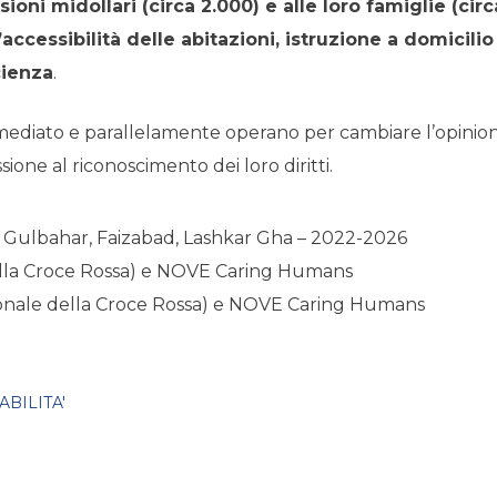
ioni midollari (circa 2.000) e alle loro famiglie (c
ccessibilità delle abitazioni, istruzione a domicilio
cienza
.
ediato e parallelamente operano per cambiare l’opinion
ione al riconoscimento dei loro diritti.
d, Gulbahar, Faizabad, Lashkar Gha – 2022-2026
ella Croce Rossa) e NOVE Caring Humans
zionale della Croce Rossa) e NOVE Caring Humans
BILITA'