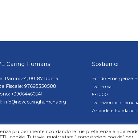
E Caring Humans
Sostienici
dei Ramni 24, 00187 Roma
Fondo Emergenze 
ce Fiscale: 97695550588
Dona ora
fono:
+39064460541
5×1000
l:
info@novecaringhumans.org
Donazioni in memori
Aziende e Fondazion
erienza più pertinente ricordando le tue preferenze e ripetendo
UTTI i cookie. Tuttavia, puoi visitare "Impostazioni cookie" per