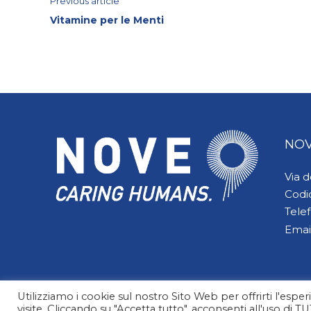
Continue
Previous article
Vitamine per le Menti
Reading
NOV
Via 
Codi
Tele
Emai
Utilizziamo i cookie sul nostro Sito Web per offrirti l'esp
visite. Cliccando su "Accetta tutto", acconsenti all'uso di T
© 2026 NOVE Caring Humans | All Rights Reserved. Design by Alessia Casorati