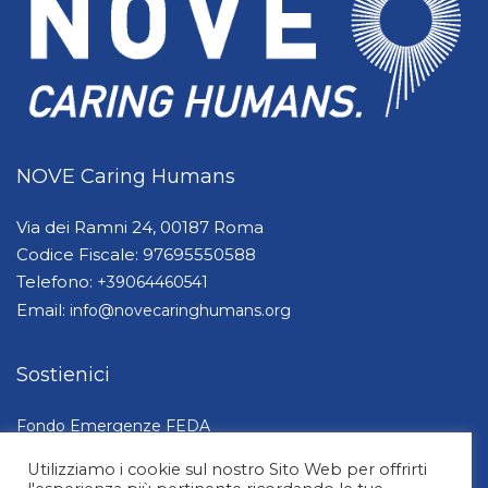
NOVE Caring Humans
Via dei Ramni 24, 00187 Roma
Codice Fiscale: 97695550588
Telefono:
+39064460541
Email:
info@novecaringhumans.org
Sostienici
Fondo Emergenze FEDA
Dona ora
Utilizziamo i cookie sul nostro Sito Web per offrirti
5×1000