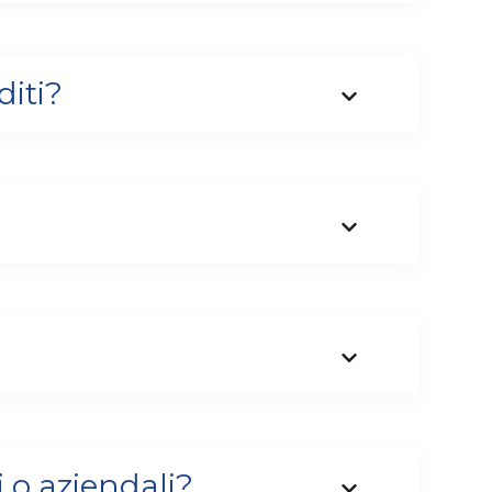
diti?
i o aziendali?