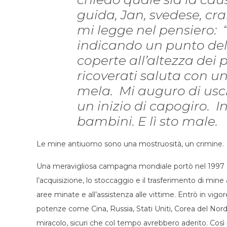
guida, Jan, svedese, cr
mi legge nel pensiero: “
indicando un punto del l
coperte all’altezza dei
ricoverati saluta con u
mela. Mi auguro di usci
un inizio di capogiro. I
bambini. E lì sto male.
Le mine antiuomo sono una mostruosità, un crimine.
Una meravigliosa campagna mondiale portò nel 1997 al
l’acquisizione, lo stoccaggio e il trasferimento di mine 
aree minate e all’assistenza alle vittime. Entrò in vigore 
potenze come Cina, Russia, Stati Uniti, Corea del Nor
miracolo, sicuri che col tempo avrebbero aderito. Così