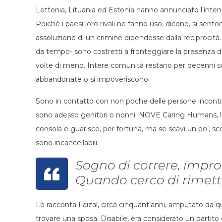
Lettonia, Lituania ed Estonia hanno annunciato l’intenzi
Poiché i paesi loro rivali ne fanno uso, dicono, si sen
assoluzione di un crimine dipendesse dalla reciprocit
da tempo- sono costretti a fronteggiare la presenza di 
volte di meno. Intere comunità restano per decenni sot
abbandonate o si impoveriscono.
Sono in contatto con non poche delle persone incontrat
sono adesso genitori o nonni. NOVE Caring Humans, le 
consola e guarisce, per fortuna, ma se scavi un po’, scopr
sono incancellabili.
Sogno di correre, impro
Quando cerco di rimette
Lo racconta Faizal, circa cinquant’anni, amputato da q
trovare una sposa. Disabile, era considerato un partito 