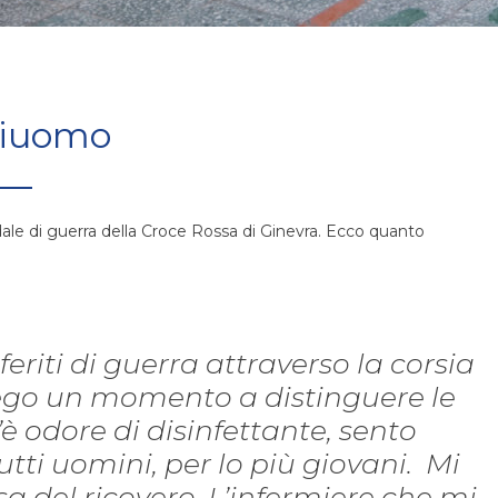
tiuomo
edale di guerra della Croce Rossa di Ginevra. Ecco quanto
feriti di guerra attraverso la corsia
iego un momento a distinguere le
C’è odore di disinfettante, sento
tti uomini, per lo più giovani. Mi
a del ricovero. L’infermiere che mi