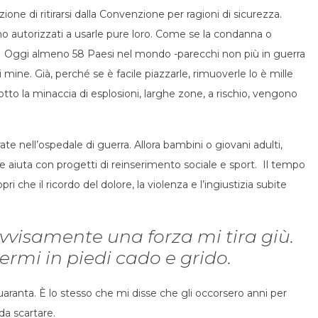
one di ritirarsi dalla Convenzione per ragioni di sicurezza.
tono autorizzati a usarle pure loro. Come se la condanna o
à. Oggi almeno 58 Paesi nel mondo -parecchi non più in guerra
mine. Già, perché se è facile piazzarle, rimuoverle lo è mille
to la minaccia di esplosioni, larghe zone, a rischio, vengono
e nell’ospedale di guerra. Allora bambini o giovani adulti,
aiuta con progetti di reinserimento sociale e sport. Il tempo
i che il ricordo del dolore, la violenza e l’ingiustizia subite
vvisamente una forza mi tira giù.
rmi in piedi cado e grido.
uaranta. È lo stesso che mi disse che gli occorsero anni per
da scartare.