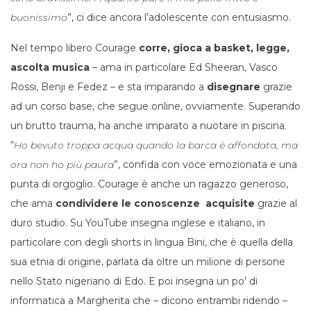
buonissimo
”, ci dice ancora l’adolescente con entusiasmo.
Nel tempo libero Courage
corre, gioca a basket, legge,
ascolta musica
– ama in particolare Ed Sheeran, Vasco
Rossi, Benji e Fedez – e sta imparando a
disegnare
grazie
ad un corso base, che segue online, ovviamente. Superando
un brutto trauma, ha anche imparato a nuotare in piscina.
“
Ho bevuto troppa acqua quando la barca è affondata, ma
ora non ho più paura
”, confida con voce emozionata e una
punta di orgoglio. Courage è anche un ragazzo generoso,
che ama
condividere le conoscenze acquisite
grazie al
duro studio. Su YouTube insegna inglese e italiano, in
particolare con degli shorts in lingua Bini, che è quella della
sua etnia di origine, parlata da oltre un milione di persone
nello Stato nigeriano di Edo. E poi insegna un po’ di
informatica a Margherita che – dicono entrambi ridendo –