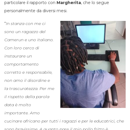
particolare il rapporto con
Margherita
, che lo segue
personalmente da diversi mesi.
“
In stanza con me ci
sono un ragazzo del
Camerun e uno italiano.
Con loro cerco di
instaurare un
comportamento
corretto e responsabile,
non amo il disordine e
la trascuratezza. Per me
il rispetto della parola
data è molto
importante. Amo
cucinare africano per tutti i ragazzi e per le educatrici, che
sono bravissime. A quanto pare il mio pollo fritto è