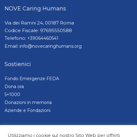
NOVE Caring Humans
Via dei Ramni 24, 00187 Roma
Codice Fiscale: 97695550588
Telefono:
+39064460541
Email:
info@novecaringhumans.org
Sostienici
Fondo Emergenze FEDA
Dona ora
5×1000
Donazioni in memoria
Aziende e Fondazioni
Utilizziamo i cookie sul nostro Sito Web per offrirti