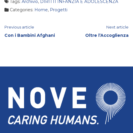
Tags:
Archivio
,
DIRITTI INFANZIA E ADOLESCENZA
Categories:
Home
,
Progetti
Continue
Previous article
Next article
Con i Bambini Afghani
Oltre l’Accoglienza
Reading