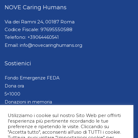
NOVE Caring Humans
Via dei Ramni 24, 00187 Roma
Codice Fiscale: 97695550588
Telefono:
+39064460541
Email:
info@novecaringhumans.org
Sostienici
Fondo Emergenze FEDA
Dona ora
5×1000
Donazioni in memoria
Aziende e Fondazioni
Utilizziamo i cookie sul nostro Sito Web per offrirti
l'esperienza più pertinente ricordando le tue
preferenze e ripetendo le visite. Cliccando su
"Accetta tutto", acconsenti all'uso di TUTTI i cookie.
Tuttavia, puoi visitare "Impostazioni cookie" per