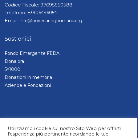
Codice Fiscale: 97695550588
Telefono:
+39064460541
Email:
info@novecaringhumans.org
Sostienici
Fondo Emergenze FEDA
Dona ora
5×1000
Donazioni in memoria
Aziende e Fondazioni
© 2026 NOVE Caring Humans | All Rights Reserved. Design by Alessia Casorati
Utilizziamo i cookie sul nostro Sito Web per offrirti
l'esperienza più pertinente ricordando le tue