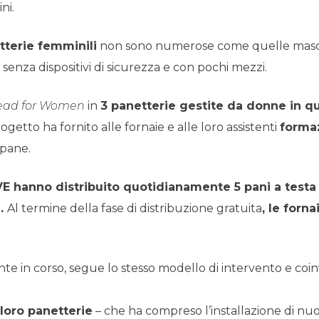
ni.
tterie femminili
non sono numerose come quelle maschili
, senza dispositivi di sicurezza e con pochi mezzi.
ead for Women
in
3 panetterie gestite da donne in qua
progetto ha fornito alle fornaie e alle loro assistenti
formaz
 pane.
E hanno distribuito quotidianamente 5 pani a testa 
).
Al termine della fase di distribuzione gratuita
, le forn
e in corso, segue lo stesso modello di intervento e coi
 loro panetterie
– che ha compreso l’installazione di nuov