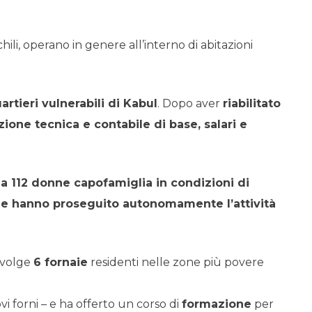
, operano in genere all’interno di abitazioni
rtieri vulnerabili di Kabul
. Dopo aver
riabilitato
ione tecnica e contabile di base, salari e
a 112 donne capofamiglia in condizioni di
aie hanno proseguito autonomamente l’attività
nvolge
6 fornaie
residenti nelle zone più povere
i forni – e ha offerto un corso di
formazione
per