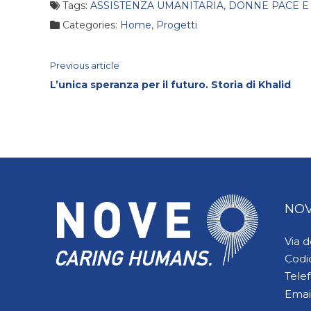
Tags:
ASSISTENZA UMANITARIA
,
DONNE PACE E
Categories:
Home
,
Progetti
Continue
Previous article
L’unica speranza per il futuro. Storia di Khalid
Reading
NOV
Via 
Codi
Tele
Emai