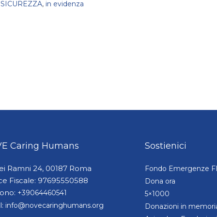
 SICUREZZA
,
in evidenza
E Caring Humans
Sostienici
dei Ramni 24, 00187 Roma
Fondo Emergenze 
ce Fiscale: 97695550588
Dona ora
fono:
+39064460541
5×1000
l:
info@novecaringhumans.org
Donazioni in memori